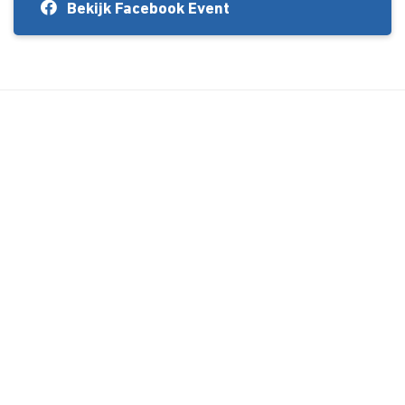
Bekijk Facebook Event
About Us
Kursusdienst
Contact
Koop hier je boeken
Join Ekonomika
Support
Schrijf je hier in!
Registreren
Wachtwoord vergeten