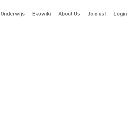
Onderwijs
Ekowiki
About Us
Join us!
Login
en voor dit eveneme