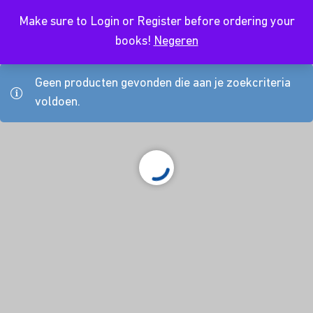
Make sure to Login or Register before ordering your
NL
books!
Negeren
Geen producten gevonden die aan je zoekcriteria
voldoen.
About Us
Kursusdienst
Contact
Koop hier je boeken
Join Ekonomika