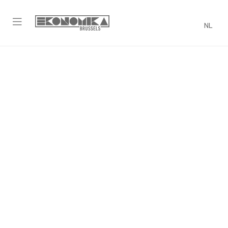
NL
De registraties voor de Skills
Programs zijn afgesloten, tot
volgend semester!
About Us
Kursusdienst
Contact
Koop hier je boeken