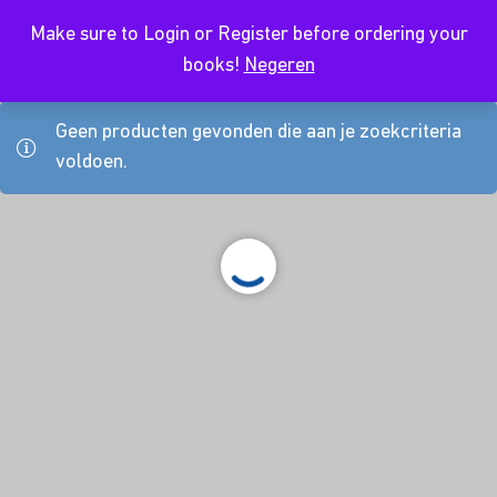
Make sure to Login or Register before ordering your
NL
books!
Negeren
Geen producten gevonden die aan je zoekcriteria
voldoen.
About Us
Kursusdienst
Contact
Koop hier je boeken
Join Ekonomika