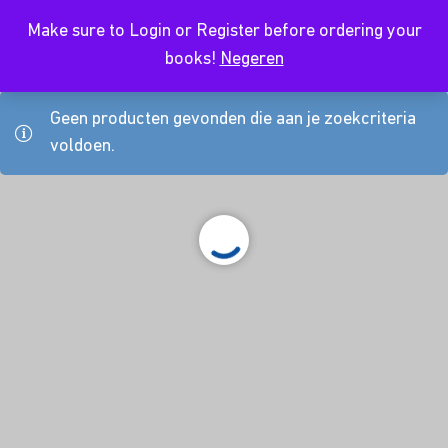
Make sure to Login or Register before ordering your
NL
books!
Negeren
Geen producten gevonden die aan je zoekcriteria
voldoen.
About Us
Kursusdienst
Contact
Koop hier je boeken
Join Ekonomika