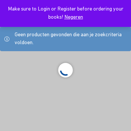
Make sure to Login or Register before ordering your
NL
books!
Negeren
Geen producten gevonden die aan je zoekcriteria
voldoen.
About Us
Kursusdienst
Contact
Koop hier je boeken
Join Ekonomika