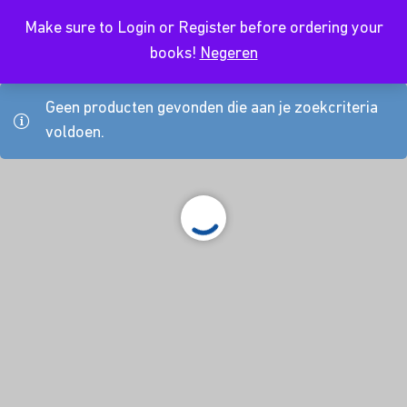
Make sure to Login or Register before ordering your
NL
books!
Negeren
Geen producten gevonden die aan je zoekcriteria
voldoen.
About Us
Kursusdienst
Contact
Koop hier je boeken
Join Ekonomika