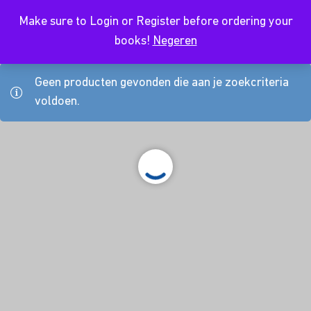
Make sure to Login or Register before ordering your
NL
books!
Negeren
Geen producten gevonden die aan je zoekcriteria
voldoen.
About Us
Kursusdienst
Contact
Koop hier je boeken
Join Ekonomika