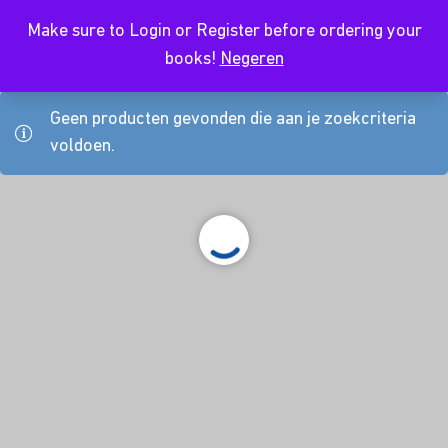
Make sure to Login or Register before ordering your
NL
books!
Negeren
Geen producten gevonden die aan je zoekcriteria
voldoen.
About Us
Kursusdienst
Contact
Koop hier je boeken
Join Ekonomika