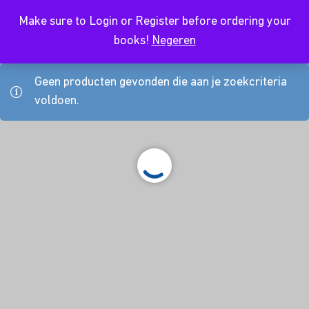
Make sure to Login or Register before ordering your
NL
books!
Negeren
Geen producten gevonden die aan je zoekcriteria
voldoen.
About Us
Kursusdienst
Contact
Koop hier je boeken
Join Ekonomika