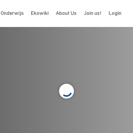
Onderwijs
Ekowiki
About Us
Join us!
Login
, vraag of
m?