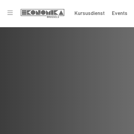
Kursusdienst
Events
Een idee
problee