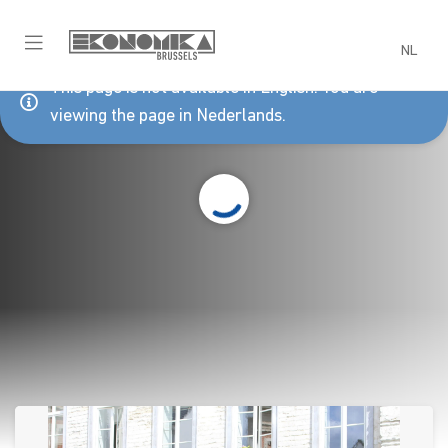
NL
This page is not available in English. You are
viewing the page in Nederlands.
Een idee, vraag of
probleem?