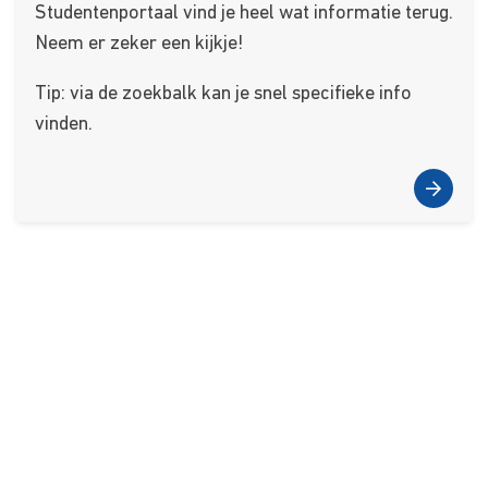
Studentenportaal vind je heel wat informatie terug.
Neem er zeker een kijkje!
Tip: via de zoekbalk kan je snel specifieke info
vinden.
About Us
Kursusdienst
Contact
Koop hier je boeken
Join Ekonomika