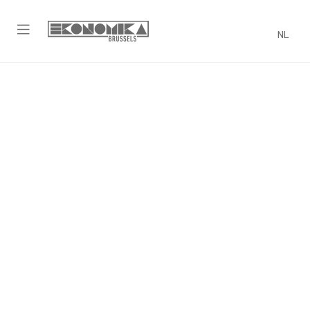
NL
Mentaal Welzijn
DATUM
CATEGORIE
26 november 2020
Ekonomika