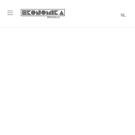
NL
Jaarlijkse Eko Survey
DATUM
CATEGORIE
28 mei 2021
Ekonomika